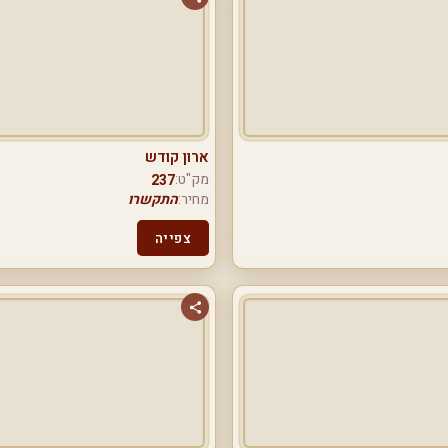
ארון קודש
מק"ט:
237
מחיר:
התקשרו
צפייה