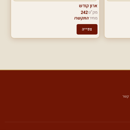
ארון קודש
מק"ט:
242
מחיר:
התקשרו
צפייה
 קשר