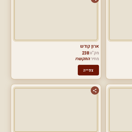
ארון קודש
מק"ט:
238
מחיר:
התקשרו
צפייה