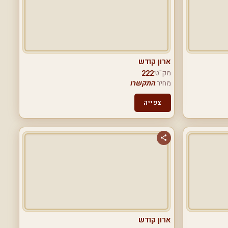
ארון קודש
מק"ט:
222
מחיר:
התקשרו
צפייה
ארון קודש