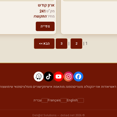
ארון קודש
מק"ט:
241
מחיר:
התקשרו
צפייה
|
1 |
2
3
הבא >>
ראשי
אודות אור-יה
קטלוג מוצרים
הזמנה מותאמת אישית
קישורים מומלצים
תנאי שימוש
צור
English
Français
עברית
Deli@d Solutions
—
deliad.net
© 2026