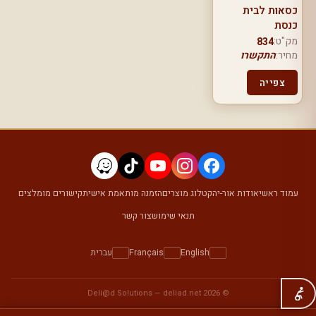
כסאות לבית
כנסת
מק"ט:
834
מחיר:
התקשרו
צפייה
עמוד ראשי
אודות אור-יה
קטלוג מוצרים
הזמנה מותאמת אישית
קישורים מומלצים
תנאי שימוש
צור קשר
English
Français
עברית
Deli@d Solutions
—
deliad.net
© 2026