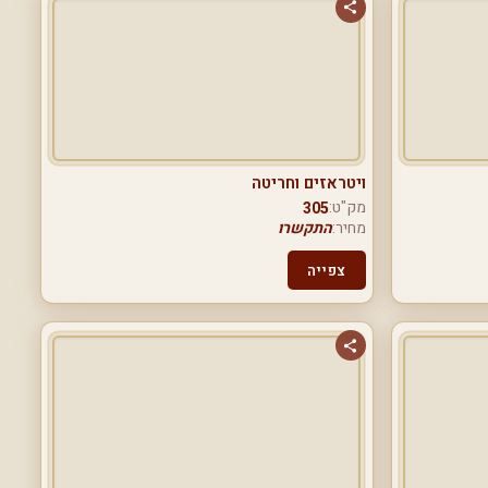
ויטראזים וחריטה
מק"ט:
305
מחיר:
התקשרו
צפייה