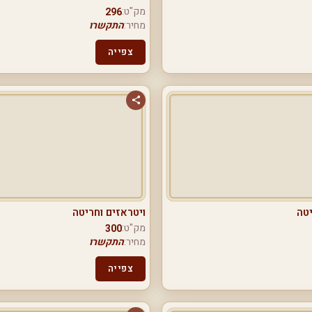
מק"ט:
296
מחיר:
התקשרו
צפייה
יטה
ויטראזים וחריטה
מק"ט:
300
מחיר:
התקשרו
צפייה