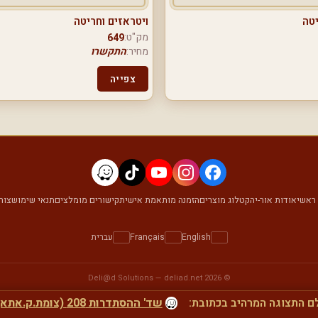
יטה
ויטראזים וחריטה
מק"ט:
649
מחיר:
התקשרו
צפייה
ראשי
אודות אור-יה
קטלוג מוצרים
הזמנה מותאמת אישית
קישורים מומלצים
תנאי שימוש
צור
English
Français
עברית
Deli@d Solutions
—
deliad.net
© 2026
ם התצוגה המרהיב בכתובת:
שד' ההסתדרות 208 (צומת.ק.אתא) חיפה