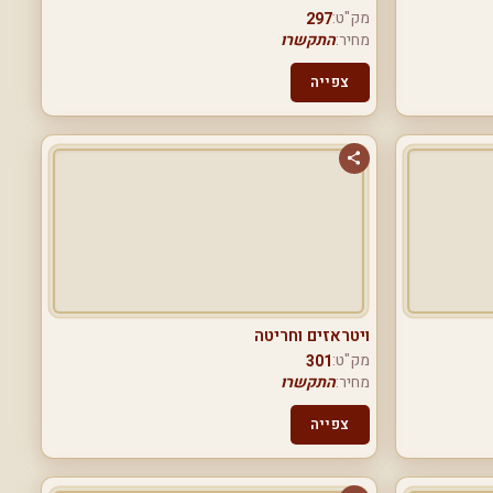
מק"ט:
297
מחיר:
התקשרו
צפייה
ויטראזים וחריטה
מק"ט:
301
מחיר:
התקשרו
צפייה