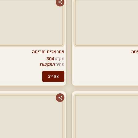
יטה
ויטראזים וחריטה
מק"ט:
304
מחיר:
התקשרו
צפייה