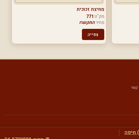
מחיצת זכוכית
מק"ט:
771
מחיר:
התקשרו
צפייה
 קשר