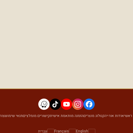
ראשי
אודות אור-יה
קטלוג מוצרים
הזמנה מותאמת אישית
קישורים מומלצים
תנאי שימוש
צור
English
Français
עברית