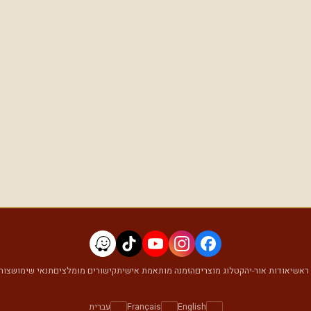
ראשי
אודות אור-יה
קטלוג מוצרים
הזמנה מותאמת אישית
קישורים מומלצים
תנאי שימוש
צור
English
Français
עברית